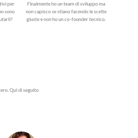
ivi per
Finalmente ho un team di sviluppo ma
on sono
non capisco se stiano facendo le scelte
utarli?
giuste e non ho un co-founder tecnico.
tero. Qui di seguito