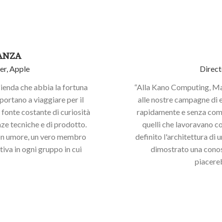
ANZA
r, Apple
Direct
zienda che abbia la fortuna
“Alla Kano Computing, Mau
 portano a viaggiare per il
alle nostre campagne di 
fonte costante di curiosità
rapidamente e senza comp
ze tecniche e di prodotto.
quelli che lavoravano c
buon umore, un vero membro
definito l'architettura di
tiva in ogni gruppo in cui
dimostrato una conos
piacereb