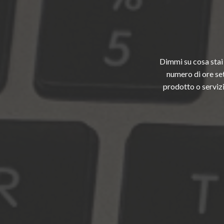
Dimmi su cosa stai
numero di ore set
prodotto o servizi