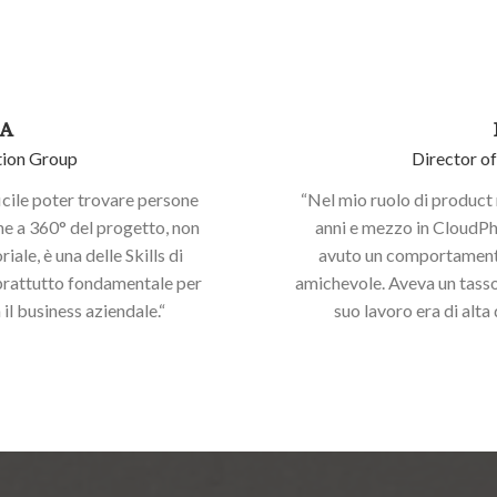
RA
tion Group
Director o
icile poter trovare persone
“Nel mio ruolo di product
one a 360° del progetto, non
anni e mezzo in CloudPh
ale, è una delle Skills di
avuto un comportamento
soprattutto fondamentale per
amichevole. Aveva un tasso
 il business aziendale.“
suo lavoro era di alta 